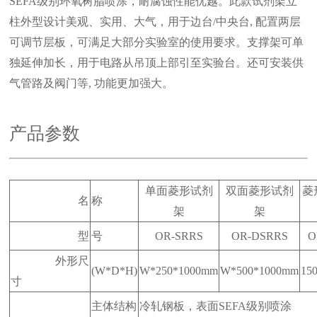
SEFA级别环氧树脂喷涂，耐腐蚀性能优越。此款试剂架立
柱外型设计美观、实用、大气，用于边台/中央台, 配置两层
可调节层板，可满足大部分实验室的使用要求。支撑架可单
独延伸加长，用于电路从吊顶上部引至实验台。还可安装供
气管路及阀门等, 功能更加强大。
产品参数
单面菱形试剂
双面菱形试剂
菱
名
称
架
架
型
号
OR-SRRS
OR-DSRRS
O
外形尺
(W*D*H)
W*250*1000mm
W*500*1000mm
15
寸
主体结构
冷轧钢板，表面SEFA级别喷涂