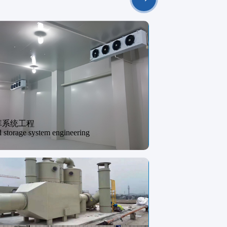
库系统工程
 storage system engineering