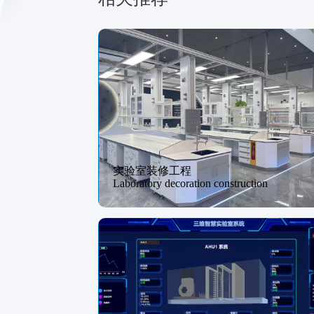
实验室装修工程
Laboratory decoration construction