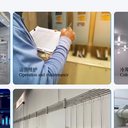
运营维护
冷
Operation and maintenance
Cold