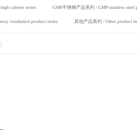
h cabinet series
GMP不锈钢产品系列 / GMP stainless steel pro
entilation product series
其他产品系列 / Other product li