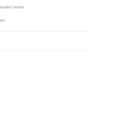
duct series
nes