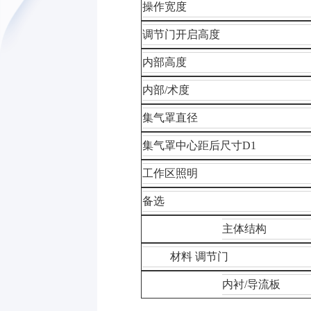
操作宽度
调节门开启高度
内部高度
内部/术度
集气罩直径
集气罩中心距后尺寸D1
工作区照明
备选
主体结构
材料 调节门
内衬/导流板