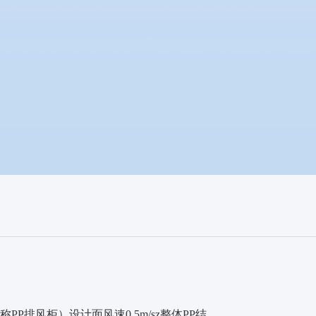
排风柜）设计面风速0.5m/sz整体PP结