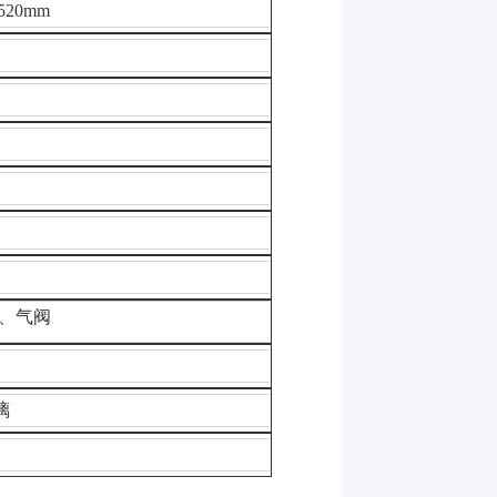
1520mm
、气阀
璃