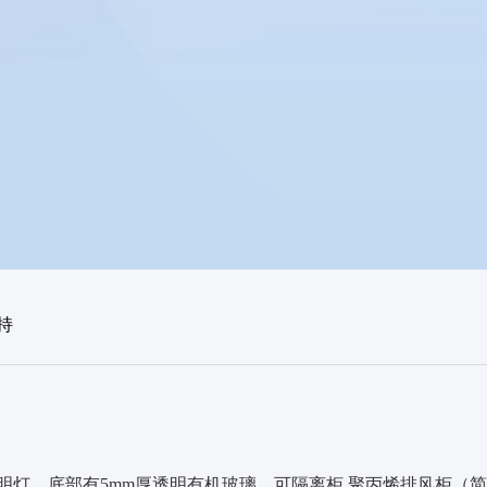
持
灯，底部有5mm厚透明有机玻璃，可隔离柜 聚丙烯排风柜（简称PP