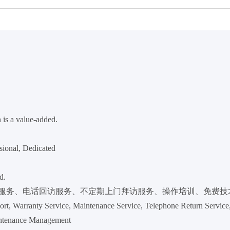
n is a value-added.
ssional, Dedicated
d.
服务、电话回访服务、不定期上门拜访服务、操作培训、免费技
t, Warranty Service, Maintenance Service, Telephone Return Service, Ir
aintenance Management